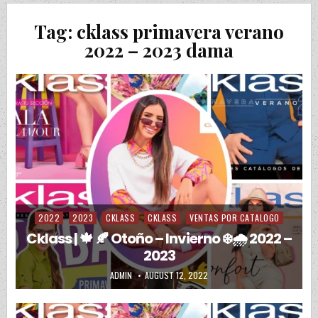
Tag:
cklass primavera verano
2022 – 2023 dama
2022
2023
CKLASS
CKLASS
VENTAS POR CATALOGO
Posted in
Cklass | 🍁 🍂 Otoño – Invierno ❄️🌧️ 2022 –
2023
AUTHOR:
PUBLISHED DATE:
ADMIN
AUGUST 12, 2022