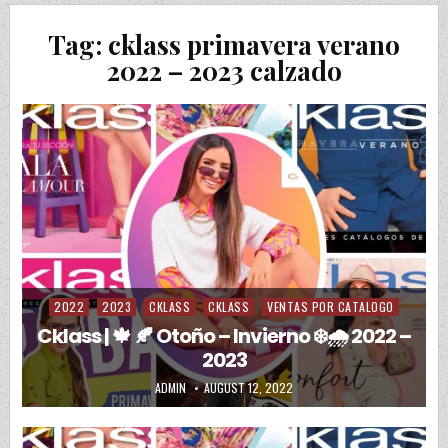
Tag:
cklass primavera verano
2022 – 2023 calzado
2022
2023
CKLASS
CKLASS
VENTAS POR CATALOGO
Posted in
Cklass | 🍁 🍂 Otoño – Invierno ❄️🌧️ 2022 –
2023
AUTHOR:
PUBLISHED DATE:
ADMIN
AUGUST 12, 2022