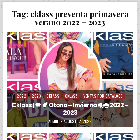
Tag:
cklass preventa primavera
verano 2022 – 2023
2022
2023
CKLASS
CKLASS
VENTAS POR CATALOGO
Posted in
Cklass | 🍁 🍂 Otoño – Invierno ❄️🌧️ 2022 –
2023
AUTHOR:
PUBLISHED DATE:
ADMIN
AUGUST 12, 2022