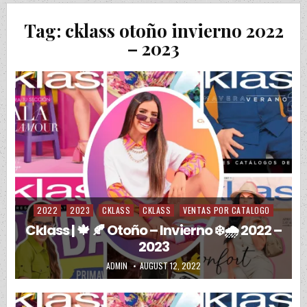
Tag:
cklass otoño invierno 2022
– 2023
2022
2023
CKLASS
CKLASS
VENTAS POR CATALOGO
Posted in
Cklass | 🍁 🍂 Otoño – Invierno ❄️🌧️ 2022 –
2023
AUTHOR:
PUBLISHED DATE:
ADMIN
AUGUST 12, 2022