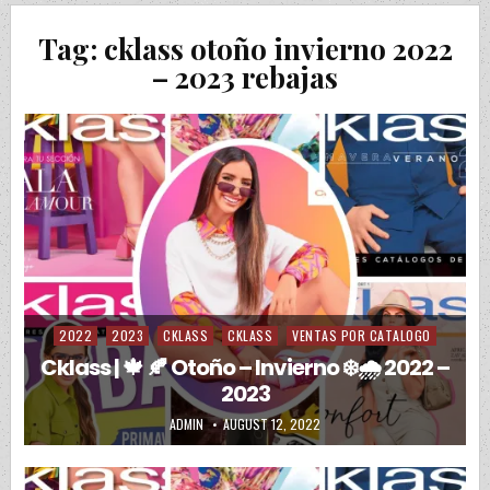
Tag:
cklass otoño invierno 2022
– 2023 rebajas
2022
2023
CKLASS
CKLASS
VENTAS POR CATALOGO
Posted in
Cklass | 🍁 🍂 Otoño – Invierno ❄️🌧️ 2022 –
2023
AUTHOR:
PUBLISHED DATE:
ADMIN
AUGUST 12, 2022