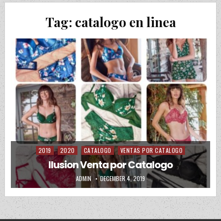
Tag:
catalogo en linea
2019
2020
CATALOGO
VENTAS POR CATALOGO
Posted in
Ilusion Venta por Catalogo
AUTHOR:
PUBLISHED DATE:
ADMIN
DECEMBER 4, 2019