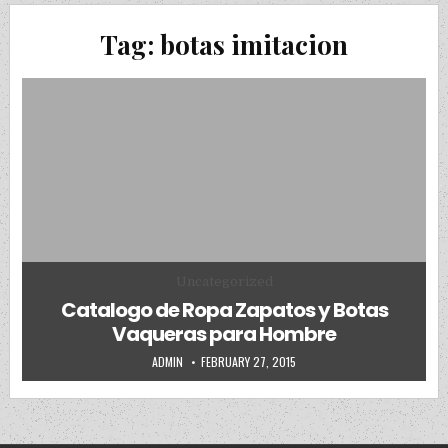
Tag:
botas imitacion
Posted in
Uncategorized
Catalogo de Ropa Zapatos y Botas
Vaqueras para Hombre
AUTHOR:
PUBLISHED DATE:
ADMIN
FEBRUARY 27, 2015