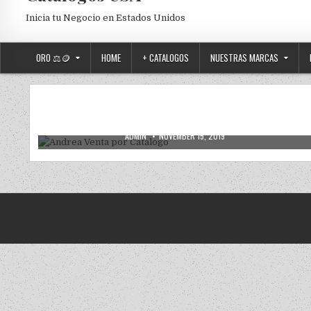
Inicia tu Negocio en Estados Unidos
ORO ⚖️🪙
HOME
+ CATALOGOS
NUESTRAS MARCAS
2019
2020
ANDREA
ANDREA USA
NUEVOS
Posted in
Andrea Venta por Catalogo
AUTHOR:
PUBLISHED DATE:
ADMIN
NOVEMBER 15, 2019