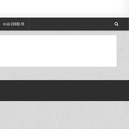
🦠😷 COVID-19