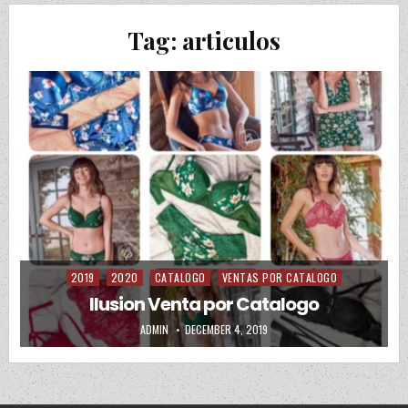
Tag:
articulos
2019
2020
CATALOGO
VENTAS POR CATALOGO
Posted in
Ilusion Venta por Catalogo
AUTHOR:
PUBLISHED DATE:
ADMIN
DECEMBER 4, 2019