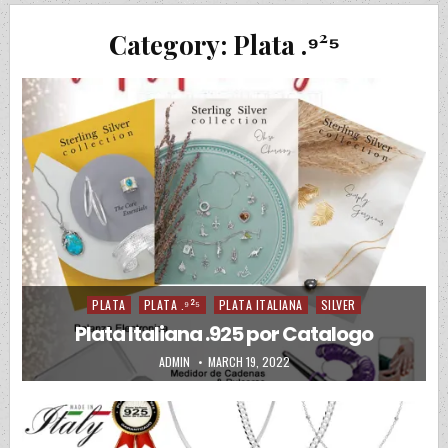
Category:
Plata .⁹²⁵
PLATA
PLATA .⁹²⁵
PLATA ITALIANA
SILVER
Posted in
Plata Italiana .925 por Catalogo
AUTHOR:
PUBLISHED DATE:
ADMIN
MARCH 19, 2022